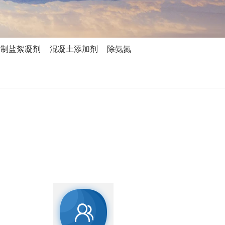
制盐絮凝剂
混凝土添加剂
除氨氮