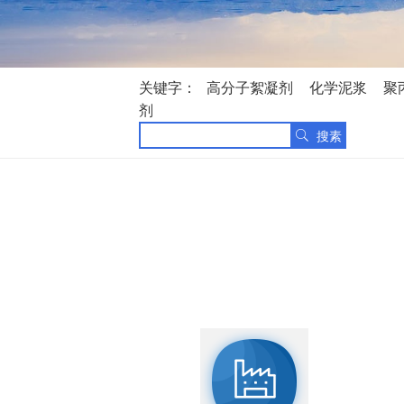
关键字：
高分子絮凝剂
化学泥浆
聚
剂
搜素