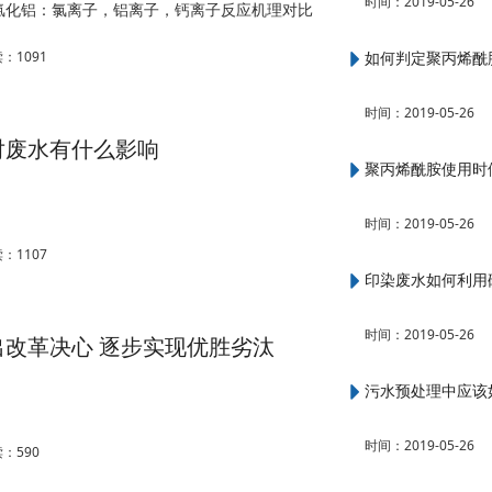
时间：2019-05-26
氯化铝：氯离子，铝离子，钙离子反应机理对比
成氢氧化铁的胶体，达到去除水中污染物的作用。
团一般，沉淀速度快。
读：
1091
如何判定聚丙烯酰
时间：2019-05-26
对废水有什么影响
聚丙烯酰胺使用时
时间：2019-05-26
读：
1107
印染废水如何利用
时间：2019-05-26
改革决心 逐步实现优胜劣汰
污水预处理中应该
时间：2019-05-26
读：
590