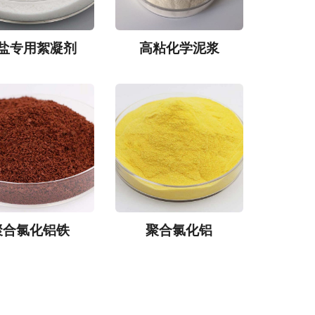
盐专用絮凝剂
高粘化学泥浆
聚合氯化铝铁
聚合氯化铝